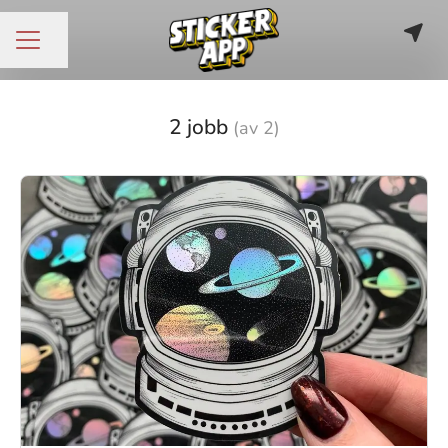
Dela sidan
KARRIÄRMENY
2 jobb
(av 2)