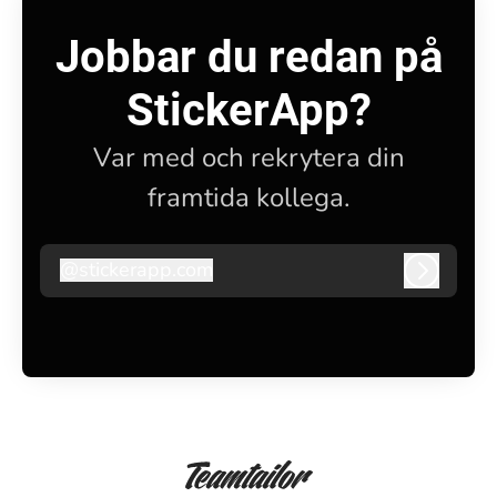
Jobbar du redan på
StickerApp?
Var med och rekrytera din
framtida kollega.
@
stickerapp.com
stickerapp.com
Logga i